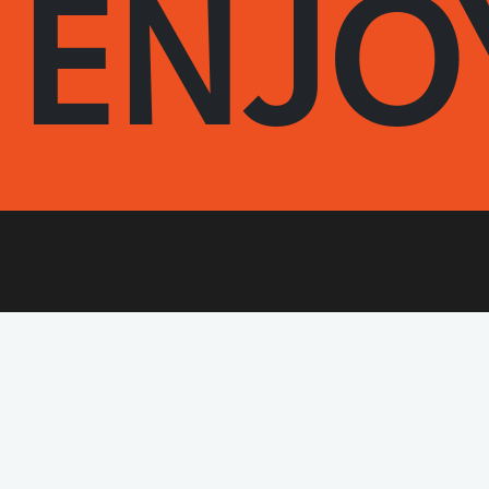
ENJO
Pita & Burger Master
Velkommen til Pita & Burger Master på Viborgvej 148, st., 8210 Aarhus V!
Aarhus V’s bedste pita og burger finder du hos os i Hasletorvet. Vi
serverer frisk, hjemmelavet mad med høj kvalitet og masser af smag –
nemt og hurtigt via online bestilling på vores hjemmeside. Vores menu