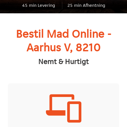
45
min Levering
25
min Afhentning
Bestil Mad Online -
Aarhus V, 8210
Nemt & Hurtigt